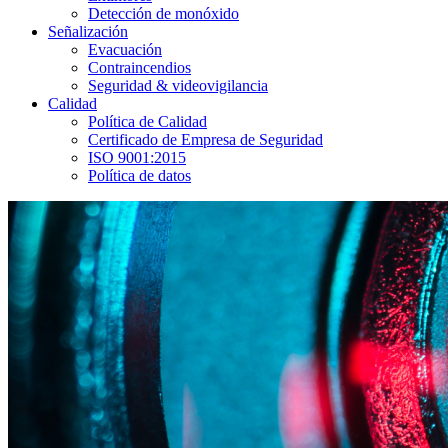
Detección de monóxido
Señalización
Evacuación
Contraincendios
Seguridad & videovigilancia
Calidad
Política de Calidad
Certificado de Empresa de Seguridad
ISO 9001:2015
Política de datos